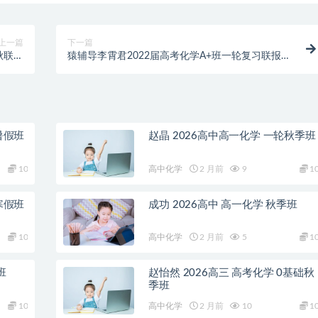
上一篇
下一篇
秋联报
猿辅导李霄君2022届高考化学A+班一轮复习联报秋
22讲
季班更新完结
暑假班
赵晶 2026高中高一化学 一轮秋季班
10
高中化学
2 月前
9
1
寒假班
成功 2026高中 高一化学 秋季班
10
高中化学
2 月前
5
1
班
赵怡然 2026高三 高考化学 0基础秋
季班
10
高中化学
2 月前
10
1