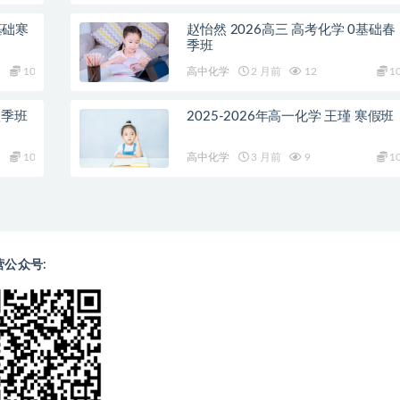
基础寒
赵怡然 2026高三 高考化学 0基础春
季班
10
高中化学
2 月前
12
1
秋季班
2025-2026年高一化学 王瑾 寒假班
10
高中化学
3 月前
9
1
营公众号: