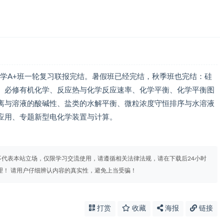
化学A+班一轮复习联报完结。暑假班已经完结，秋季班也完结：硅
、必修有机化学、反应热与化学反应速率、化学平衡、化学平衡图
离与溶液的酸碱性、盐类的水解平衡、微粒浓度守恒排序与水溶液
应用、专题新型电化学装置与计算。
代表本站立场，仅限学习交流使用，请遵循相关法律法规，请在下载后24小时
理！ 请用户仔细辨认内容的真实性，避免上当受骗！
打赏
收藏
海报
链接