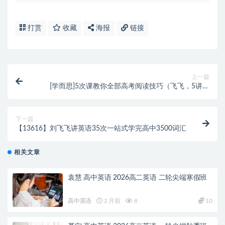
打赏
收藏
海报
链接
上一篇
[学而思]5次课教你全部高考阅读技巧（飞飞，5讲）
+MP4+PDF，479M
下一篇
【13616】刘飞飞讲英语35次一站式学完高中3500词汇
相关文章
袁慧 高中英语 2026高二英语 二轮尖端寒假班
高中英语
2 月前
8
10