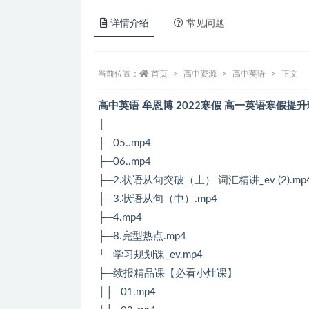
详情介绍
常见问题
当前位置：
首页
高中资源
高中英语
正文
高中英语 牟恩博 2022寒假 高一英语寒假提升
│
├─05..mp4
├─06..mp4
├─2.状语从句突破（上） 词汇精讲_ev (2).mp
├─3.状语从句（中）.mp4
├─4.mp4
├─8.完型热点.mp4
└─学习规划课_ev.mp4
├─续报精品课【必看小灶课】
│├─01.mp4