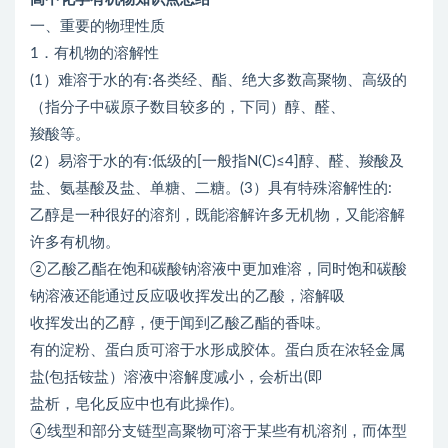
一、重要的物理性质
1．有机物的溶解性
(1）难溶于水的有:各类经、酯、绝大多数高聚物、高级的
（指分子中碳原子数目较多的，下同）醇、醛、
羧酸等。
(2）易溶于水的有:低级的[一般指N(C)≤4]醇、醛、羧酸及
盐、氨基酸及盐、单糖、二糖。(3）具有特殊溶解性的:
乙醇是一种很好的溶剂，既能溶解许多无机物，又能溶解
许多有机物。
②乙酸乙酯在饱和碳酸钠溶液中更加难溶，同时饱和碳酸
钠溶液还能通过反应吸收挥发出的乙酸，溶解吸
收挥发出的乙醇，便于闻到乙酸乙酯的香味。
有的淀粉、蛋白质可溶于水形成胶体。蛋白质在浓轻金属
盐(包括铵盐）溶液中溶解度减小，会析出(即
盐析，皂化反应中也有此操作)。
④线型和部分支链型高聚物可溶于某些有机溶剂，而体型