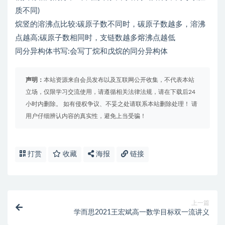
质不同)
烷竖的溶沸点比较:碳原子数不同时，碳原子数越多，溶沸
点越高;碳原子数相同时，支链数越多熔沸点越低
同分异构体书写:会写丁烷和戊烷的同分异构体
声明：
本站资源来自会员发布以及互联网公开收集，不代表本站
立场，仅限学习交流使用，请遵循相关法律法规，请在下载后24
小时内删除。 如有侵权争议、不妥之处请联系本站删除处理！ 请
用户仔细辨认内容的真实性，避免上当受骗！
打赏
收藏
海报
链接
上一篇
学而思2021王宏斌高一数学目标双一流讲义