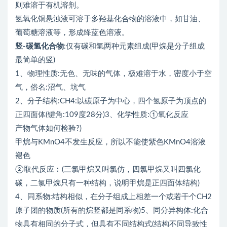
则难溶于有机溶剂。
氢氧化铜悬浊液可溶于多羟基化合物的溶液中，如甘油、
葡萄糖溶液等，形成绛蓝色溶液。
竖-碳氢化合物
:仅有碳和氢两种元素组成(甲烷是分子组成
最简单的竖)
1、物理性质:无色、无味的气体，极难溶于水，密度小于空
气，俗名:沼气、坑气
2、分子结构:CH4:以碳原子为中心，四个氢原子为顶点的
正四面体(键角:109度28分)3、化学性质:①氧化反应
产物气体如何检验?)
甲烷与KMnO4不发生反应，所以不能使紫色KMnO4溶液
褪色
②取代反应︰(三氯甲烷又叫氯仿，四氯甲烷又叫四氯化
碳，二氯甲烷只有一种结构，说明甲烷是正四面体结构)
4、同系物:结构相似，在分子组成上相差一个或若干个CH2
原子团的物质(所有的烷竖都是同系物)5、同分异构体:化合
物具有相同的分子式，但具有不同结构式(结构不同导致性