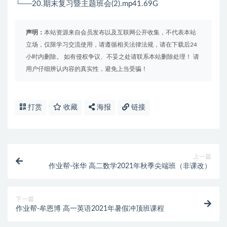
└──20.期末复习暨主题班会(2).mp41.69G
声明：
本站资源来自会员发布以及互联网公开收集，不代表本站
立场，仅限学习交流使用，请遵循相关法律法规，请在下载后24
小时内删除。 如有侵权争议、不妥之处请联系本站删除处理！ 请
用户仔细辨认内容的真实性，避免上当受骗！
打赏
收藏
海报
链接
上一篇
作业帮-张华 高二数学2021年秋季尖端班（非课改）
下一篇
作业帮-牟恩博 高一英语2021年暑假冲顶班课程