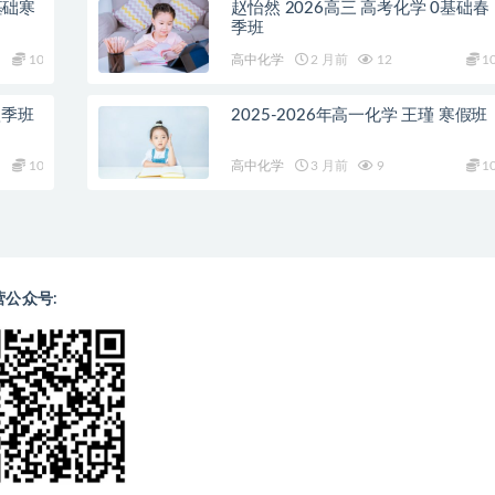
基础寒
赵怡然 2026高三 高考化学 0基础春
季班
10
高中化学
2 月前
12
1
秋季班
2025-2026年高一化学 王瑾 寒假班
10
高中化学
3 月前
9
1
营公众号: