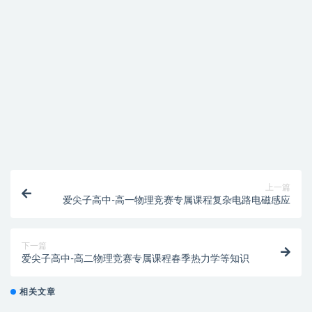
提示下载完但解压或打开不了？
找不到素材资源介绍文章里的示例图片？
付款后无法显示下载地址或者无法查看内容？
购买该资源后，可以退款吗？
上一篇
爱尖子高中-高一物理竞赛专属课程复杂电路电磁感应
下一篇
爱尖子高中-高二物理竞赛专属课程春季热力学等知识
相关文章