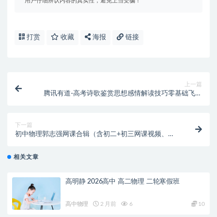
用户仔细辨认内容的真实性，避免上当受骗！
打赏
收藏
海报
链接
上一篇
腾讯有道-高考诗歌鉴赏思想感情解读技巧零基础飞跃
完整版
下一篇
初中物理郭志强网课合辑（含初二+初三网课视频、讲
义、笔记、复习资料等）
相关文章
高明静 2026高中 高二物理 二轮寒假班
高中物理
2 月前
6
10