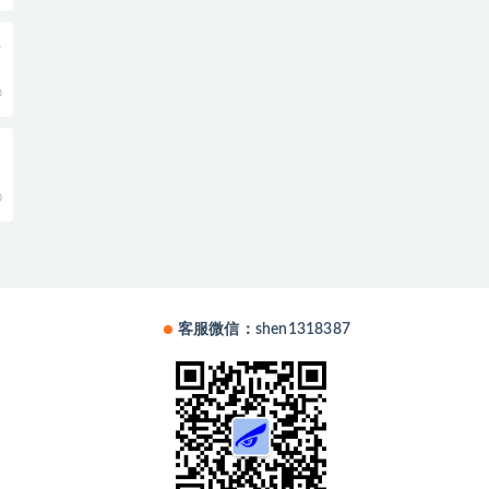
班
0
0
客服微信：shen1318387