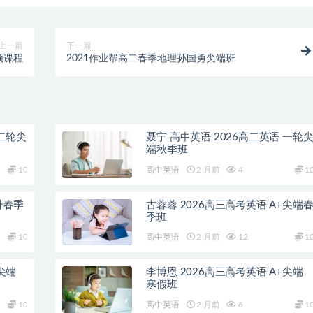
上一篇
下一篇
频课程
2021作业帮高二春季地理孙国勇尖端班
 二轮尖
聂宁 高中英语 2026高二英语 一轮
端秋季班
10
高中英语
2 月前
4
1
升春季
古蓉蓉 2026高三高考英语 A+尖端
季班
10
高中英语
2 月前
12
1
尖端
李博恩 2026高三高考英语 A+尖端
寒假班
10
高中英语
2 月前
6
1