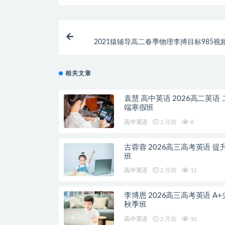
2021猿辅导高二春季物理李搏目标985视
相关文章
袁慧 高中英语 2026高二英语
端寒假班
高中英语
2 月前
8
古蓉蓉 2026高三高考英语 提
班
高中英语
2 月前
11
李博恩 2026高三高考英语 A+
秋季班
高中英语
2 月前
10