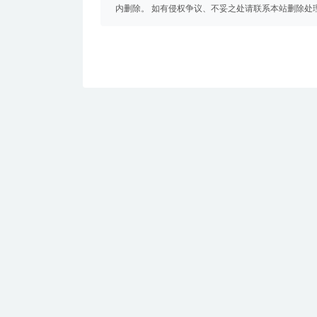
内删除。 如有侵权争议、不妥之处请联系本站删除处
免费下载或者VIP会员资源能否直接商用？
提示下载完但解压或打开不了？
找不到素材资源介绍文章里的示例图片？
付款后无法显示下载地址或者无法查看内容？
购买该资源后，可以退款吗？