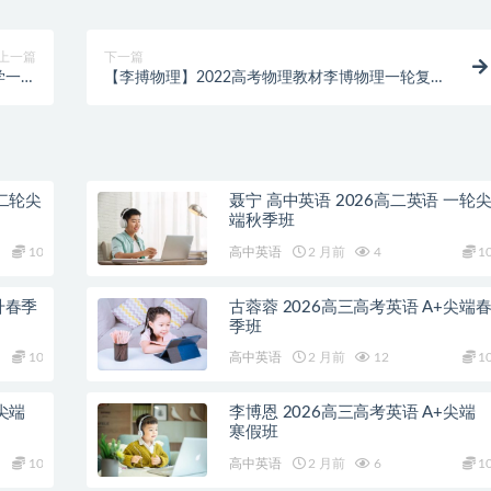
上一篇
下一篇
学一轮
【李搏物理】2022高考物理教材李博物理一轮复习
A+班
A+暑秋联报班
 二轮尖
聂宁 高中英语 2026高二英语 一轮
端秋季班
10
高中英语
2 月前
4
1
升春季
古蓉蓉 2026高三高考英语 A+尖端
季班
10
高中英语
2 月前
12
1
尖端
李博恩 2026高三高考英语 A+尖端
寒假班
10
高中英语
2 月前
6
1