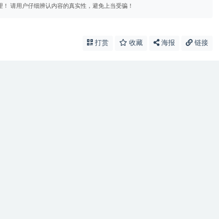
理！ 请用户仔细辨认内容的真实性，避免上当受骗！
打赏
收藏
海报
链接