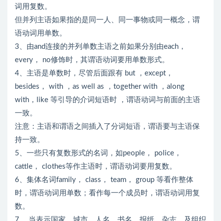
词用复数。
但并列主语如果指的是同一人、同一事物或同一概念，谓
语动词用单数。
3、由and连接的并列单数主语之前如果分别由each，
every， no修饰时，其谓语动词要用单数形式。
4、主语是单数时，尽管后面跟有 but ，except，
besides， with ，as well as ，together with ，along
with，like 等引导的介词短语时 ，谓语动词与前面的主语
一致。
注意：主语和谓语之间插入了分词短语，谓语要与主语保
持一致。
5、一些只有复数形式的名词，如people， police，
cattle， clothes等作主语时，谓语动词要用复数。
6、集体名词family， class， team， group 等看作整体
时，谓语动词用单数；看作每一个成员时，谓语动词用复
数。
7、 当表示国家，城市，人名，书名，报纸，杂志，及组织