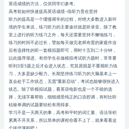
英语成绩的方法，仅供同学们参考。
高考前如何快速提高英语成绩–练听力贵在坚持
听力的提高是一个缓慢艰辛的过程，对绝大多数进入新环
境的学生来说，练习听力的主要途径就是听录音。除了教
室上进行的听力练习之外，每天还需要坚持不懈地练习，
练习的时间不必过长，譬如每天做完老师布置的家庭作业
后有选择性的听一套模拟题即可，用时十五到二十分钟，
以此循序渐进。有些学生在做模拟考试听力题时，常常要
听到3至5题之后才会进入状态，究其原因是不重视听力练
习，大多是缺少毅力。长期坚持练习听力的大脑基本上一
直会处于工作状态，无需“重新启动”，考试也能够很快进入
状态。除了听模拟试题，看英语电影也是一个不错的选
择，无须字幕帮助，细细感受纯正的口语腔调，有时比听
枯燥单调的试题要轻松有用得多。
学习不是一天两天的事，高考和平时的词汇量、语法等积
累离不开关系，所以简单的课程你看不上了，就来看看这
个拔优课程吧！