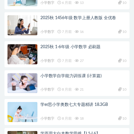
小学数字
6 月前
13
10
2025秋 1456年级 数学上册人教版 全优卷
小学数字
7 月前
16
10
2025秋 1-6年级 小学数学 必刷题
小学数字
7 月前
27
10
小学数学自学能力训练课 (计算篇)
小学数字
8 月前
21
10
学er思小学奥数七大专题精讲 18.3GB
小学数字
8 月前
18
10
学而思大白本数学思维【L1-L6】