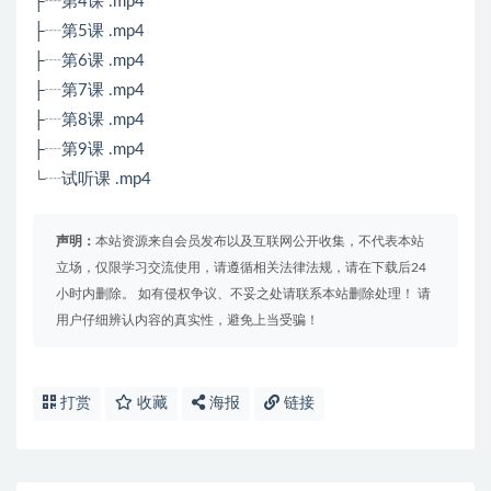
├┈第4课 .mp4
├┈第5课 .mp4
├┈第6课 .mp4
├┈第7课 .mp4
├┈第8课 .mp4
├┈第9课 .mp4
└┈试听课 .mp4
声明：
本站资源来自会员发布以及互联网公开收集，不代表本站
立场，仅限学习交流使用，请遵循相关法律法规，请在下载后24
小时内删除。 如有侵权争议、不妥之处请联系本站删除处理！ 请
用户仔细辨认内容的真实性，避免上当受骗！
打赏
收藏
海报
链接