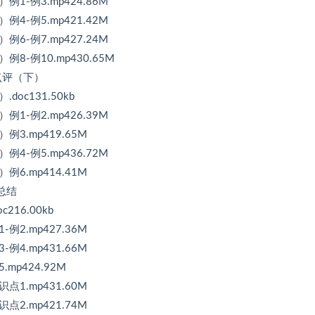
1-例3.mp424.86M
4-例5.mp421.42M
6-例7.mp427.24M
8-例10.mp430.65M
点评（下）
oc131.50kb
1-例2.mp426.39M
3.mp419.65M
4-例5.mp436.72M
6.mp414.41M
总结
16.00kb
2.mp427.36M
4.mp431.66M
mp424.92M
1.mp431.60M
2.mp421.74M