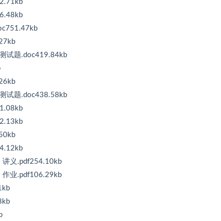
.71kb
.48kb
51.47kb
7kb
.doc419.84kb
b
6kb
.doc438.58kb
.08kb
.13kb
0kb
.12kb
pdf254.10kb
pdf106.29kb
kb
kb
b