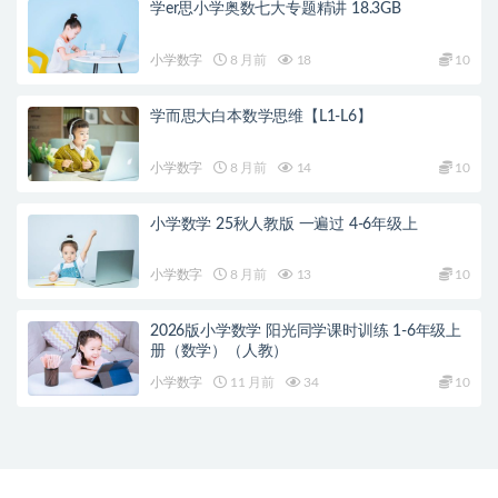
学er思小学奥数七大专题精讲 18.3GB
小学数字
8 月前
18
10
学而思大白本数学思维【L1-L6】
小学数字
8 月前
14
10
小学数学 25秋人教版 一遍过 4-6年级上
小学数字
8 月前
13
10
2026版小学数学 阳光同学课时训练 1-6年级上
册（数学）（人教）
小学数字
11 月前
34
10