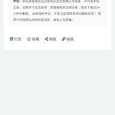
声明：
本站资源来自会员发布以及互联网公开收集，不代表本站
立场，仅限学习交流使用，请遵循相关法律法规，请在下载后24
小时内删除。 如有侵权争议、不妥之处请联系本站删除处理！ 请
用户仔细辨认内容的真实性，避免上当受骗！
打赏
收藏
海报
链接
免费下载或者VIP会员资源能否直接商用？
提示下载完但解压或打开不了？
找不到素材资源介绍文章里的示例图片？