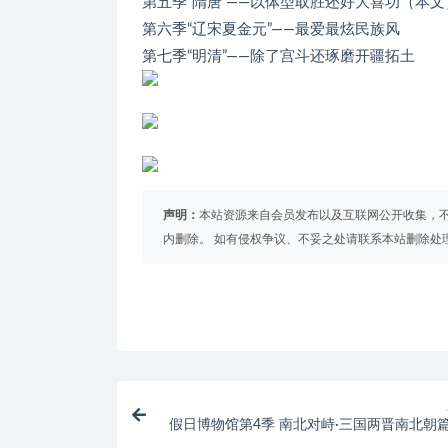
第五季“隋唐”——以体型取胜还好大喜功（本文
第六季“辽宋夏金元”——最爱最炫民族风
第七季“明清”——除了宫斗还琢磨开疆拓土
声明：
本站资源来自会员发布以及互联网公开收集，不
内删除。 如有侵权争议、不妥之处请联系本站删除处
假日博物馆第4季 南北对峙·三国两晋南北朝篇