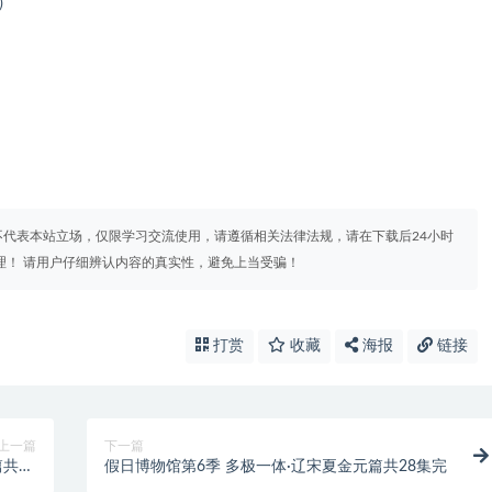
）
代表本站立场，仅限学习交流使用，请遵循相关法律法规，请在下载后24小时
理！ 请用户仔细辨认内容的真实性，避免上当受骗！
打赏
收藏
海报
链接
上一篇
下一篇
共28
假日博物馆第6季 多极一体·辽宋夏金元篇共28集完
集完