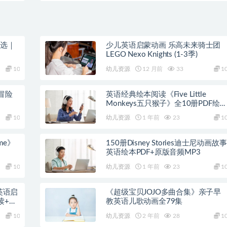
精选｜
少儿英语启蒙动画 乐高未来骑士团
LEGO Nexo Knights (1-3季)
10
幼儿资源
12 月前
33
1
冒险
英语经典绘本阅读《Five Little
Monkeys五只猴子》全10册PDF绘
+音频
10
幼儿资源
1 年前
23
1
ime》
150册Disney Stories迪士尼动画故事
英语绘本PDF+原版音频MP3
10
幼儿资源
1 年前
23
1
》英语启
《超级宝贝JOJO多曲合集》亲子早
读+教
教英语儿歌动画全79集
10
幼儿资源
2 年前
28
1