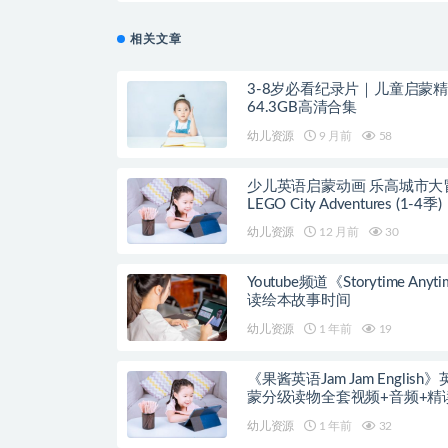
相关文章
3-8岁必看纪录片｜儿童启蒙
64.3GB高清合集
幼儿资源
9 月前
58
少儿英语启蒙动画 乐高城市大
LEGO City Adventures (1-4季)
幼儿资源
12 月前
30
Youtube频道《Storytime Anyt
读绘本故事时间
幼儿资源
1 年前
19
《果酱英语Jam Jam English
蒙分级读物全套视频+音频+精
案
幼儿资源
1 年前
32