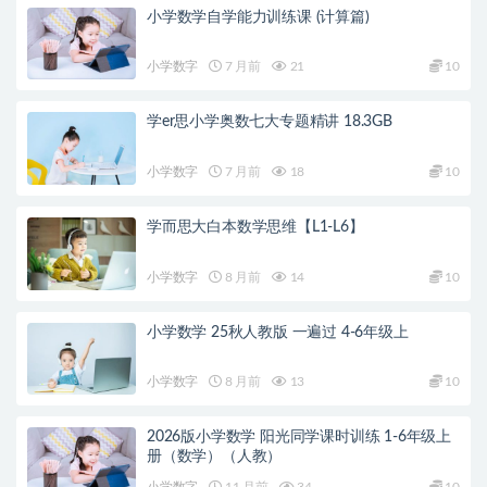
小学数学自学能力训练课 (计算篇)
小学数字
7 月前
21
10
学er思小学奥数七大专题精讲 18.3GB
小学数字
7 月前
18
10
学而思大白本数学思维【L1-L6】
小学数字
8 月前
14
10
小学数学 25秋人教版 一遍过 4-6年级上
小学数字
8 月前
13
10
2026版小学数学 阳光同学课时训练 1-6年级上
册（数学）（人教）
小学数字
11 月前
34
10