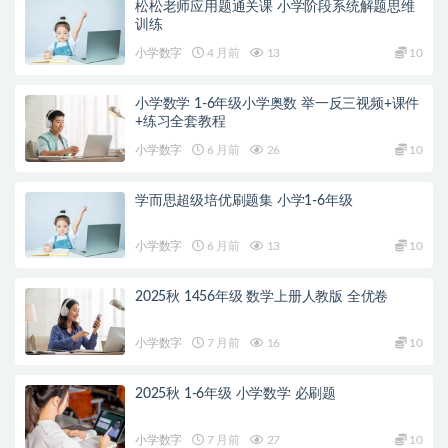
松松老师应用题通关课 小学阶段系统解题思维
训练
小学数字
4 月前
13
10
小学数学 1-6年级小学奥数 举一反三视频+课件
+练习全套教程
小学数字
6 月前
26
10
学而思超级培优刷题集 小学1-6年级
小学数字
6 月前
13
10
2025秋 1456年级 数学上册人教版 全优卷
小学数字
7 月前
16
10
2025秋 1-6年级 小学数学 必刷题
小学数字
7 月前
27
10