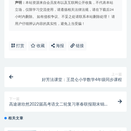
声明：
本站资源来自会员发布以及互联网公开收集，不代表本站
立场，仅限学习交流使用，请遵循相关法律法规，请在下载后24
小时内删除。 如有侵权争议、不妥之处请联系本站删除处理！ 请
用户仔细辨认内容的真实性，避免上当受骗！
打赏
收藏
海报
链接
上一篇
好芳法课堂：王昆仑小学数学4年级同步课程
下一篇
高途谢欣然2022届高考语文二轮复习寒春联报期末锦鲤
课更新2讲
相关文章