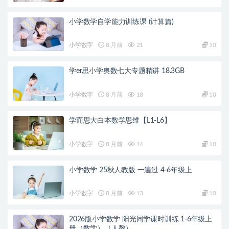
小学数学自学能力训练课 (计算篇)
小学数字
8 月前
21
10
学er思小学奥数七大专题精讲 18.3GB
小学数字
8 月前
18
10
学而思大白本数学思维【L1-L6】
小学数字
8 月前
14
10
小学数学 25秋人教版 一遍过 4-6年级上
小学数字
8 月前
13
10
2026版小学数学 阳光同学课时训练 1-6年级上
册（数学）（人教）