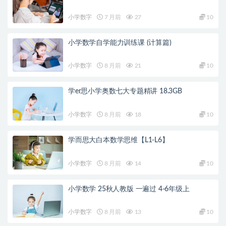
小学数字
7 月前
27
10
小学数学自学能力训练课 (计算篇)
小学数字
8 月前
21
10
学er思小学奥数七大专题精讲 18.3GB
小学数字
8 月前
18
10
学而思大白本数学思维【L1-L6】
小学数字
8 月前
14
10
小学数学 25秋人教版 一遍过 4-6年级上
小学数字
8 月前
13
10