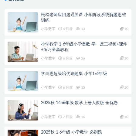
松松老师应用题通关课 小学阶段系统解题思维
训练
小学数字
4 月前
13
10
小学数学 1-6年级小学奥数 举一反三视频+课件
+练习全套教程
小学数字
6 月前
26
10
学而思超级培优刷题集 小学1-6年级
小学数字
6 月前
13
10
2025秋 1456年级 数学上册人教版 全优卷
小学数字
7 月前
16
10
2025秋 1-6年级 小学数学 必刷题