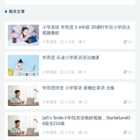
相关文章
小学英语 学而思 1-6年级 30课时学完小学语法
视频教程
小学英语
2 月前
8
10
学而思 乐读小学英语语法微课
小学英语
2 月前
9
10
学而思培优 小学英语 新概念英语 合集
小学英语
2 月前
12
10
Let\’s Smile小学段英语教材视频，StarterLevel1-
6级全216集
小学英语
4 月前
18
10