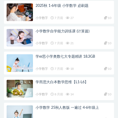
2025秋 1-6年级 小学数学 必刷题
小学数字
7 月前
27
10
小学数学自学能力训练课 (计算篇)
小学数字
7 月前
21
10
学er思小学奥数七大专题精讲 18.3GB
小学数字
7 月前
18
10
学而思大白本数学思维【L1-L6】
小学数字
8 月前
14
10
小学数学 25秋人教版 一遍过 4-6年级上