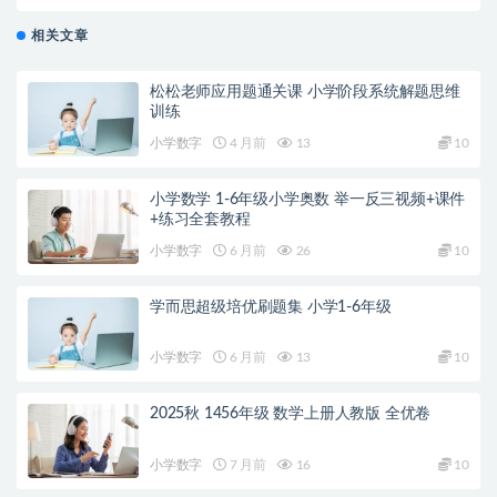
相关文章
松松老师应用题通关课 小学阶段系统解题思维
训练
小学数字
4 月前
13
10
小学数学 1-6年级小学奥数 举一反三视频+课件
+练习全套教程
小学数字
6 月前
26
10
学而思超级培优刷题集 小学1-6年级
小学数字
6 月前
13
10
2025秋 1456年级 数学上册人教版 全优卷
小学数字
7 月前
16
10