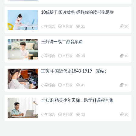
10倍提升阅读效率 拯救你的读书拖延症
小学综合
9 月前
21
10
王芳讲一战二战音频课
小学综合
9 月前
38
10
王芳 中国近代史1840-1919（完结）
小学综合
9 月前
41
10
全知识 精英少年天梯：跨学科课程合集
小学综合
9 月前
13
10