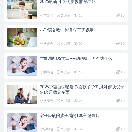
2026最新 小学优质教辅 第二辑
小学综合
2 月前
15
10
小学语文数学英语 学而思课堂
小学综合
6 月前
20
10
学而思KIDS学堂——动画版十万个为什么
小学综合
8 月前
19
10
2025学霸自学秘籍 教会孩子学习规划 解决父母
焦虑 只教真东西
小学综合
9 月前
23
10
家长应该陪孩子看的100部纪录片
小学综合
9 月前
14
10