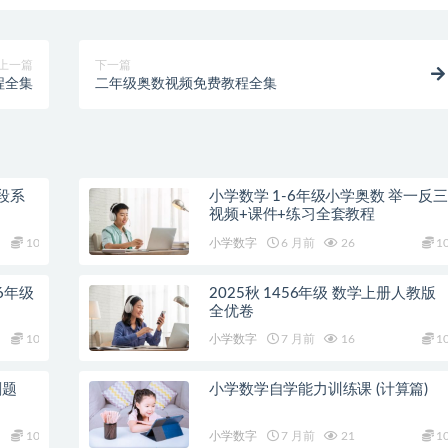
上一篇
下一篇
程全集
二年级奥数视频免费教程全集
段系
小学数学 1-6年级小学奥数 举一反三
视频+课件+练习全套教程
10
小学数字
6 月前
26
1
6年级
2025秋 1456年级 数学上册人教版
全优卷
10
小学数字
7 月前
16
1
刷题
小学数学自学能力训练课 (计算篇)
10
小学数字
7 月前
21
1