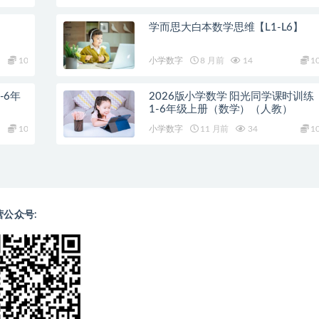
学而思大白本数学思维【L1-L6】
10
小学数字
8 月前
14
1
-6年
2026版小学数学 阳光同学课时训练
1-6年级上册（数学）（人教）
10
小学数字
11 月前
34
1
营公众号: