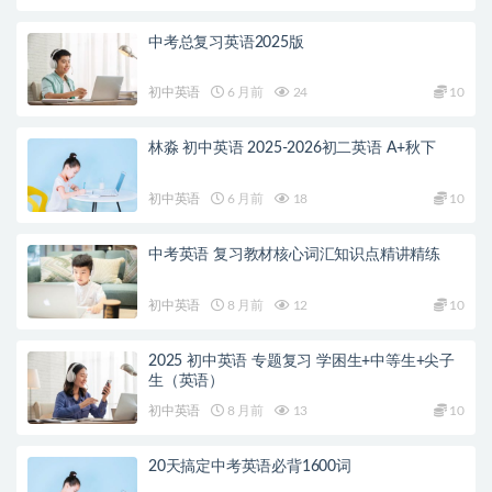
中考总复习英语2025版
初中英语
6 月前
24
10
林淼 初中英语 2025-2026初二英语 A+秋下
初中英语
6 月前
18
10
中考英语 复习教材核心词汇知识点精讲精练
初中英语
8 月前
12
10
2025 初中英语 专题复习 学困生+中等生+尖子
生（英语）
初中英语
8 月前
13
10
20天搞定中考英语必背1600词