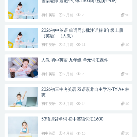
雪梨老师 速记中小学1500词 (视频+PDF)
初中英语
2 月前
7
10
2026初中英语 单词同步批注详解 8年级上册
（英语）（人教）
初中英语
2 月前
11
10
人教 初中英语 九年级 单元词汇课件
初中英语
2 月前
9
10
2026初三中考英语 双语素养自主学习·TY·A+ 林
爽
初中英语
3 月前
14
10
53语境背单词 初中英语词汇1600
初中英语
4 月前
15
10