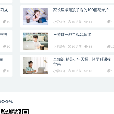
学习规
家长应该陪孩子看的100部纪录片
10
小学综合
10 月前
14
1
读书拖
王芳讲一战二战音频课
10
小学综合
10 月前
38
1
（完
全知识 精英少年天梯：跨学科课程
合集
10
小学综合
10 月前
13
1
营公众号: