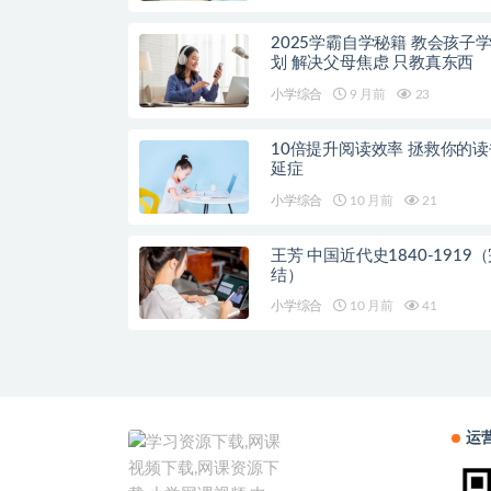
2025学霸自学秘籍 教会孩子
划 解决父母焦虑 只教真东西
小学综合
9 月前
23
10倍提升阅读效率 拯救你的
延症
小学综合
10 月前
21
王芳 中国近代史1840-1919
结）
小学综合
10 月前
41
运