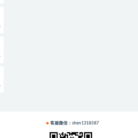
0
0
0
客服微信：shen1318387