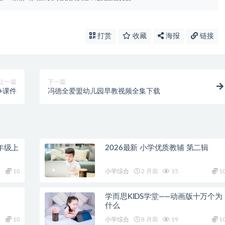
打赏
收藏
海报
链接
上一篇
下一篇
+课件
冯德全爱盟幼儿园早教视频全集下载
年级上
2026最新 小学优质教辅 第二辑
10
小学综合
2 月前
15
1
学而思KIDS学堂——动画版十万个为
什么
10
小学综合
8 月前
19
1