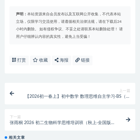
声明：
本站资源来自会员发布以及互联网公开收集，不代表本站
立场，仅限学习交流使用，请遵循相关法律法规，请在下载后24
小时内删除。 如有侵权争议、不妥之处请联系本站删除处理！ 请
用户仔细辨认内容的真实性，避免上当受骗！
打赏
收藏
海报
链接
上一篇
【2026初一春上】初中数学 数理思维自主学习·BS（一
期）-郭济阳
下一篇
张雨桐 2026 初二生物科学思维培训班（秋上·全国版
·A+·专属）
相关文章