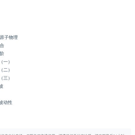
与原子物理
综合
进阶
式（一）
式（二）
式（三）
波
的波动性