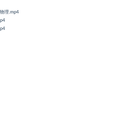
物理.mp4
p4
p4