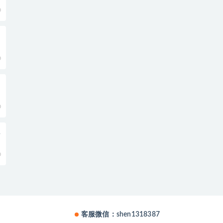
0
0
0
班
0
客服微信：shen1318387