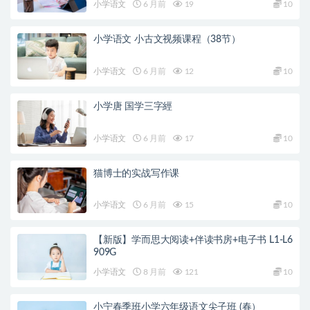
小学语文
6 月前
19
10
小学语文 小古文视频课程（38节）
小学语文
6 月前
12
10
小学唐 国学三字經
小学语文
6 月前
17
10
猫博士的实战写作课
小学语文
6 月前
15
10
【新版】学而思大阅读+伴读书房+电子书 L1-L6
909G
小学语文
8 月前
121
10
小宁春季班小学六年级语文尖子班 (春）