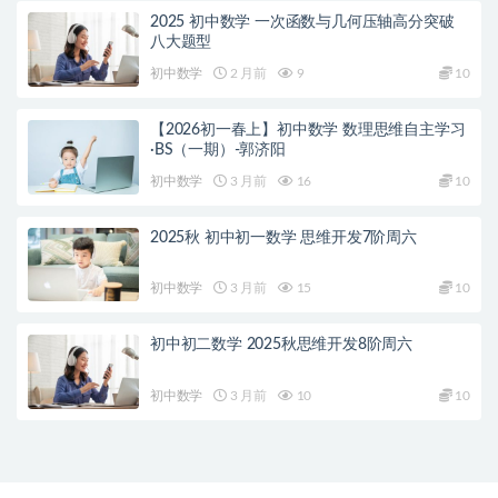
2025 初中数学 一次函数与几何压轴高分突破
八大题型
初中数学
2 月前
9
10
【2026初一春上】初中数学 数理思维自主学习
·BS（一期）-郭济阳
初中数学
3 月前
16
10
2025秋 初中初一数学 思维开发7阶周六
初中数学
3 月前
15
10
初中初二数学 2025秋思维开发8阶周六
初中数学
3 月前
10
10