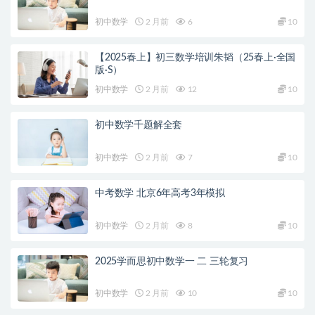
初中数学
2 月前
6
10
【2025春上】初三数学培训朱韬（25春上·全国
版·S）
初中数学
2 月前
12
10
初中数学千题解全套
初中数学
2 月前
7
10
中考数学 北京6年高考3年模拟
初中数学
2 月前
8
10
2025学而思初中数学一 二 三轮复习
初中数学
2 月前
10
10