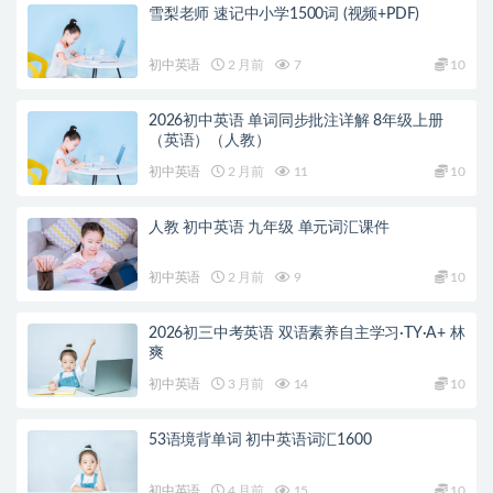
雪梨老师 速记中小学1500词 (视频+PDF)
初中英语
2 月前
7
10
2026初中英语 单词同步批注详解 8年级上册
（英语）（人教）
初中英语
2 月前
11
10
人教 初中英语 九年级 单元词汇课件
初中英语
2 月前
9
10
2026初三中考英语 双语素养自主学习·TY·A+ 林
爽
初中英语
3 月前
14
10
53语境背单词 初中英语词汇1600
初中英语
4 月前
15
10