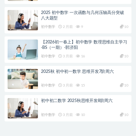
2025 初中数学 一次函数与几何压轴高分突破
八大题型
初中数学
2 月前
9
10
【2026初一春上】初中数学 数理思维自主学习
·BS（一期）-郭济阳
初中数学
3 月前
16
10
2025秋 初中初一数学 思维开发7阶周六
初中数学
3 月前
15
10
初中初二数学 2025秋思维开发8阶周六
初中数学
3 月前
10
10