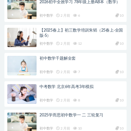
2026初中全效学习 78年级上册AB本（数学）
初中数学
2 月前
6
10
【2025春上】初三数学培训朱韬（25春上·全国
版·S）
初中数学
2 月前
12
10
初中数学千题解全套
初中数学
2 月前
7
10
中考数学 北京6年高考3年模拟
初中数学
2 月前
8
10
2025学而思初中数学一 二 三轮复习
初中数学
2 月前
10
10