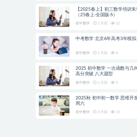
【2025春上】初三数学培训朱
（25春上·全国版·S）
初中数学
2 月前
12
中考数学 北京6年高考3年模拟
初中数学
2 月前
8
2025 初中数学 一次函数与几
高分突破 八大题型
初中数学
2 月前
9
2025秋 初中初一数学 思维开
周六
初中数学
3 月前
15