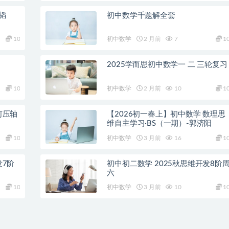
韬
初中数学千题解全套
10
初中数学
2 月前
7
1
2025学而思初中数学一 二 三轮复习
10
初中数学
2 月前
10
1
何压轴
【2026初一春上】初中数学 数理思
维自主学习·BS（一期）-郭济阳
10
初中数学
3 月前
16
1
发7阶
初中初二数学 2025秋思维开发8阶
六
10
初中数学
3 月前
10
1