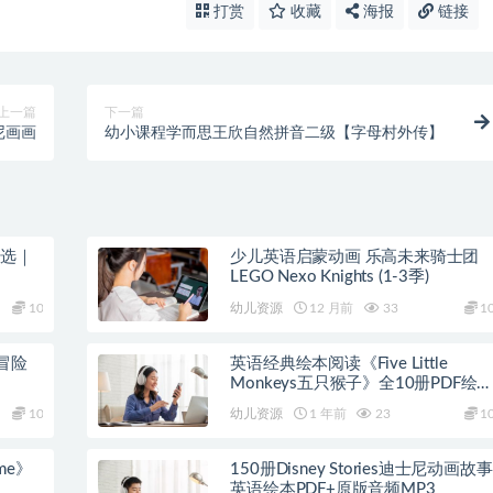
打赏
收藏
海报
链接
上一篇
下一篇
尼画画
幼小课程学而思王欣自然拼音二级【字母村外传】
精选｜
少儿英语启蒙动画 乐高未来骑士团
LEGO Nexo Knights (1-3季)
10
幼儿资源
12 月前
33
1
冒险
英语经典绘本阅读《Five Little
Monkeys五只猴子》全10册PDF绘
+音频
10
幼儿资源
1 年前
23
1
ime》
150册Disney Stories迪士尼动画故事
英语绘本PDF+原版音频MP3