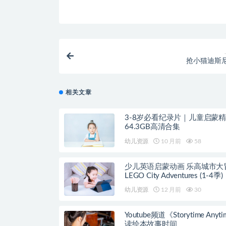
抢小猫迪斯
相关文章
3-8岁必看纪录片｜儿童启蒙
64.3GB高清合集
幼儿资源
10 月前
58
少儿英语启蒙动画 乐高城市大
LEGO City Adventures (1-4季)
幼儿资源
12 月前
30
Youtube频道《Storytime Anyt
读绘本故事时间