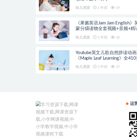
幼儿资源
1 年前
19
《果酱英语Jam Jam English
蒙分级读物全套视频+音频+精
案
幼儿资源
1 年前
32
Youtube英文儿歌自然拼读动画
《Maple Leaf Learning》全41
幼儿资源
2 年前
37
运