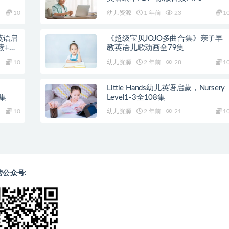
10
幼儿资源
1 年前
23
1
》英语启
《超级宝贝JOJO多曲合集》亲子早
读+教
教英语儿歌动画全79集
10
幼儿资源
2 年前
28
1
Little Hands幼儿英语启蒙，Nursery
0集
Level1-3全108集
10
幼儿资源
2 年前
21
1
营公众号: