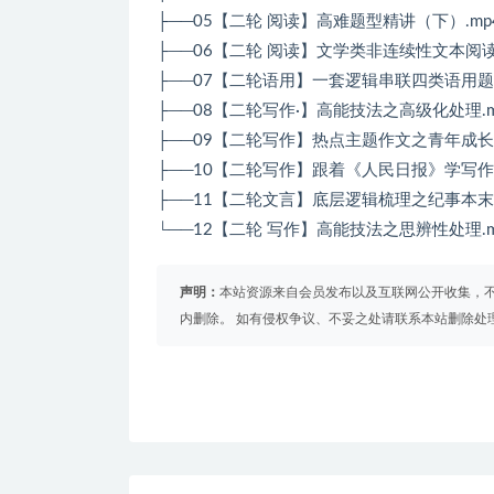
├──05【二轮 阅读】高难题型精讲（下）.mp45
├──06【二轮 阅读】文学类非连续性文本阅读及答
├──07【二轮语用】一套逻辑串联四类语用题.mp
├──08【二轮写作·】高能技法之高级化处理.mp
├──09【二轮写作】热点主题作文之青年成长.mp
├──10【二轮写作】跟着《人民日报》学写作.mp
├──11【二轮文言】底层逻辑梳理之纪事本末.mp
└──12【二轮 写作】高能技法之思辨性处理.mp
声明：
本站资源来自会员发布以及互联网公开收集，不
内删除。 如有侵权争议、不妥之处请联系本站删除处