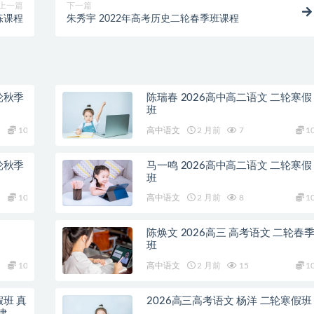
上一篇
下一篇
练课程
朱秀宇 2022年高考历史二轮春季班课程
轮秋季
陈瑞春 2026高中高二语文 二轮寒假
班
10
高中语文
2 月前
7
1
轮秋季
马一鸣 2026高中高二语文 二轮寒假
班
10
高中语文
2 月前
8
1
陈焕文 2026高三 高考语文 二轮春
班
10
高中语文
2 月前
15
1
假班 真
2026高三高考语文 杨洋 二轮寒假班
律