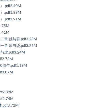
pdf2.40M
pdf1.89M
pdf1.91M
.75M
.41M
章 独与群.pdf3.28M
章 浓与淡.pdf3.26M
.pdf3.24M
2.78M
年.pdf1.13M
3.07M
f2.89M
f2.74M
df3.72M