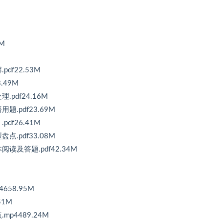
M
df22.53M
.49M
pdf24.16M
.pdf23.69M
df26.41M
.pdf33.08M
读及答题.pdf42.34M
M
58.95M
51M
p4489.24M