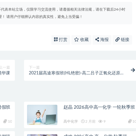
代表本站立场，仅限学习交流使用，请遵循相关法律法规，请在下载后24小时
理！ 请用户仔细辨认内容的真实性，避免上当受骗！
打赏
收藏
海报
链接
上一篇
下一篇
精华课
2021届高途寒假班(HL绝密)-高二吕子正氧化还原专
项
暑假班
赵晶 2026高中高一化学 一轮秋季班
10
高中化学
2 月前
9
1