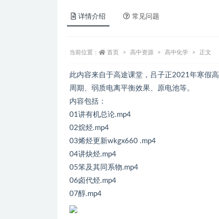
详情介绍
常见问题
当前位置：
首页
高中资源
高中化学
正文
此内容来自于高途课堂，吕子正2021年寒假
周期、弱质电离平衡效果、原电池等。
内容包括：
01讲有机总论.mp4
02烷烃.mp4
03烯烃更新wkgx660 .mp4
04讲炔烃.mp4
05笨及其同系物.mp4
06卤代烃.mp4
07醇.mp4 ​​​​