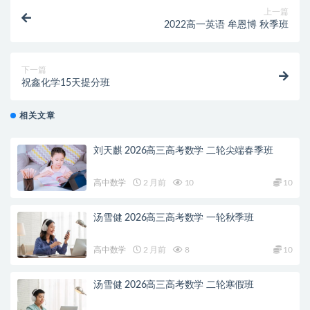
上一篇
2022高一英语 牟恩博 秋季班
下一篇
祝鑫化学15天提分班
相关文章
刘天麒 2026高三高考数学 二轮尖端春季班
高中数学
2 月前
10
10
汤雪健 2026高三高考数学 一轮秋季班
高中数学
2 月前
8
10
汤雪健 2026高三高考数学 二轮寒假班