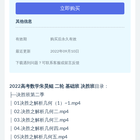
立即购买
其他信息
有效期
购买后永久有效
最近更新
2022年09月10日
下载遇到问题？可联系客服或留言反馈
2022高考数学朱昊鲲 二轮 基础班 决胜班
目录：
├─决胜班第二季
│ 01决胜之解析几何（1）~1.mp4
│ 02.决胜之解析几何二.mp4
│ 03.决胜之解析几何三.mp4
│ 04.决胜之解析几何四.mp4
│ 05决胜之解析几何五.mp4