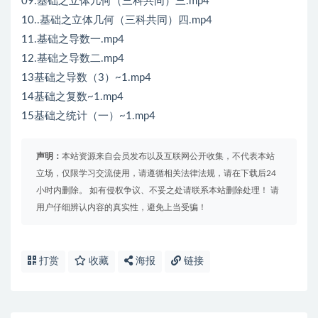
09.基础之立体几何（三科共同）三.mp4
10..基础之立体几何（三科共同）四.mp4
11.基础之导数一.mp4
12.基础之导数二.mp4
13基础之导数（3）~1.mp4
14基础之复数~1.mp4
15基础之统计（一）~1.mp4
声明：
本站资源来自会员发布以及互联网公开收集，不代表本站
立场，仅限学习交流使用，请遵循相关法律法规，请在下载后24
小时内删除。 如有侵权争议、不妥之处请联系本站删除处理！ 请
用户仔细辨认内容的真实性，避免上当受骗！
打赏
收藏
海报
链接