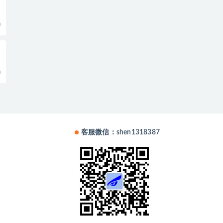
期
0
0
客服微信：shen1318387