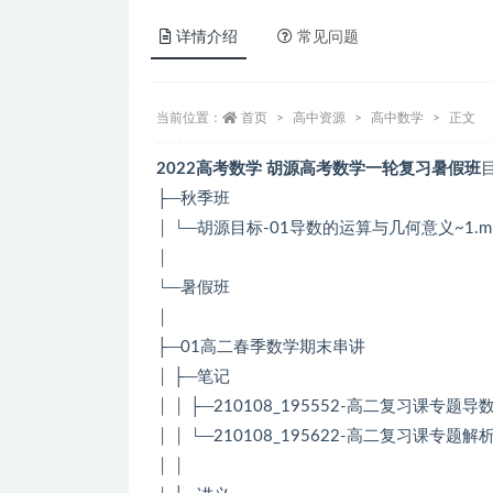
详情介绍
常见问题
当前位置：
首页
高中资源
高中数学
正文
2022高考数学 胡源高考数学一轮复习暑假班
├─秋季班
│ └─胡源目标-01导数的运算与几何意义~1.m
│
└─暑假班
│
├─01高二春季数学期末串讲
│ ├─笔记
│ │ ├─210108_195552-高二复习课专题
│ │ └─210108_195622-高二复习课专题
│ │