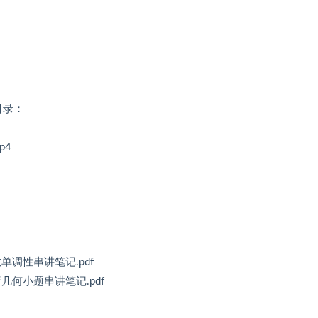
目录：
p4
导数单调性串讲笔记.pdf
解析几何小题串讲笔记.pdf