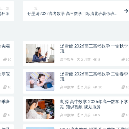
上一篇
下一篇
小题狂练
孙墨漪2022高考数学 高三数学目标清北班暑假班
〔完结〕
轮尖端
汤雪健 2026高三高考数学 一轮秋季
班
10
高中数学
2 月前
8
1
轮寒假
汤雪健 2026高三高考数学 二轮春季
班
10
高中数学
2 月前
10
1
春季班
胡源 高中数学 2026年高一数学下学
期 知识视频 规划服务
10
高中数学
2 月前
9
1