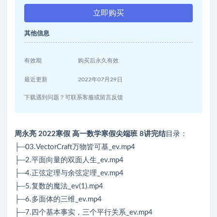
立即购买
其他信息
有效期
购买后永久有效
最近更新
2022年07月29日
下载遇到问题？可联系客服或留言反馈
周永亮 2022寒假 高一数学寒假尖端班 8讲完结
目录：
├─03.VectorCraft万物皆可基_ev.mp4
├─2.平面向量的双面人生_ev.mp4
├─4.正弦定理与余弦定理_ev.mp4
├─5.复数的魔法_ev(1).mp4
├─6.多面体的三维_ev.mp4
├─7.四个基本事实，三个平行关系_ev.mp4