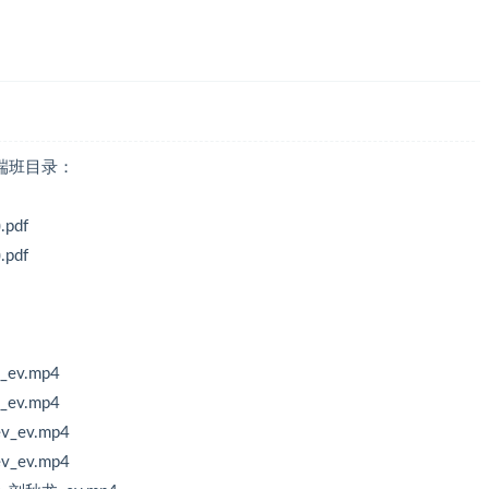
端班目录：
pdf
pdf
v.mp4
v.mp4
ev.mp4
ev.mp4