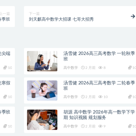
上一篇
下一篇
春季班
刘天麒高中数学大招课 七哥大招秀
轮尖端
汤雪健 2026高三高考数学 一轮秋季
班
10
高中数学
2 月前
8
1
轮寒假
汤雪健 2026高三高考数学 二轮春季
班
10
高中数学
2 月前
10
1
春季班
胡源 高中数学 2026年高一数学下学
期 知识视频 规划服务
10
高中数学
2 月前
9
1