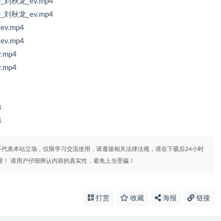
刘秋龙_ev.mp4
刘秋龙_ev.mp4
v.mp4
v.mp4
mp4
mp4
4
4
代表本站立场，仅限学习交流使用，请遵循相关法律法规，请在下载后24小时
理！ 请用户仔细辨认内容的真实性，避免上当受骗！
打赏
收藏
海报
链接