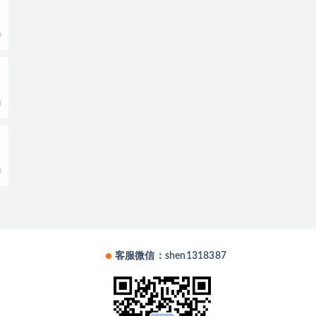
0
期
0
0
客服微信：shen1318387