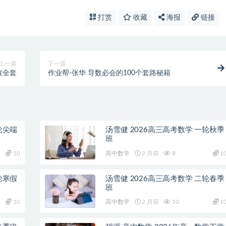
打赏
收藏
海报
链接
上一篇
下一篇
读全套
作业帮-张华 导数必会的100个套路秘籍
轮尖端
汤雪健 2026高三高考数学 一轮秋季
班
10
高中数学
2 月前
8
1
轮寒假
汤雪健 2026高三高考数学 二轮春季
班
10
高中数学
2 月前
10
1