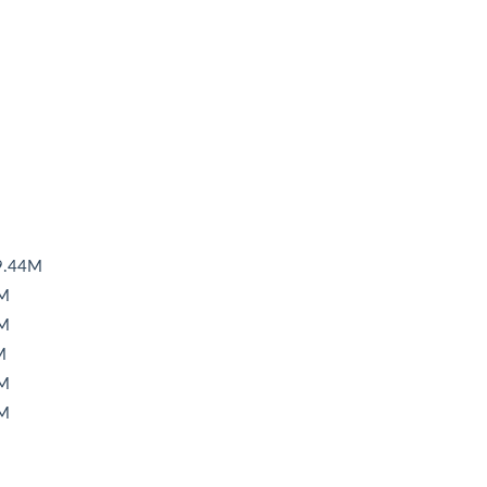
.44M
M
M
M
M
M