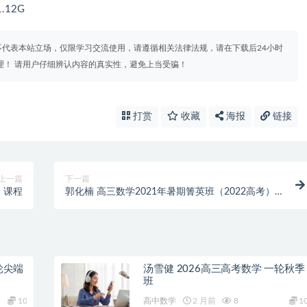
.12G
代表本站立场，仅限学习交流使用，请遵循相关法律法规，请在下载后24小时
理！ 请用户仔细辨认内容的真实性，避免上当受骗！
打赏
收藏
海报
链接
上一篇
下一篇
）课程
郭化楠 高三数学2021年暑期箐英班（2022高考）
课程
轮尖端
汤雪健 2026高三高考数学 一轮秋季
班
10
高中数学
2 月前
8
1