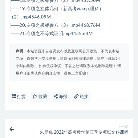
├──18.专项之极标参方（2）.mp4459.56M
├──19.专项之立体几何（新高考&amp;理科）
（2）.mp4546.09M
├──20.专项之极标参方（3）.mp4468.76M
└──21.专项之不等式证明.mp4455.64M
声明：
本站资源来自会员发布以及互联网公开收集，不代表本站
立场，仅限学习交流使用，请遵循相关法律法规，请在下载后24
小时内删除。 如有侵权争议、不妥之处请联系本站删除处理！ 请
用户仔细辨认内容的真实性，避免上当受骗！
打赏
收藏
海报
链接
上一篇
朱昊鲲 2022年高考数学第三季专项班文科课程