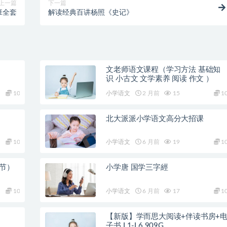
上一篇
下一篇
班全套
解读经典百讲杨照《史记》
文老师语文课程（学习方法 基础知
识 小古文 文学素养 阅读 作文 ）
10
小学语文
2 月前
15
1
北大派派小学语文高分大招课
10
小学语文
6 月前
19
1
8节）
小学唐 国学三字經
10
小学语文
6 月前
17
1
【新版】学而思大阅读+伴读书房+
子书 L1-L6 909G