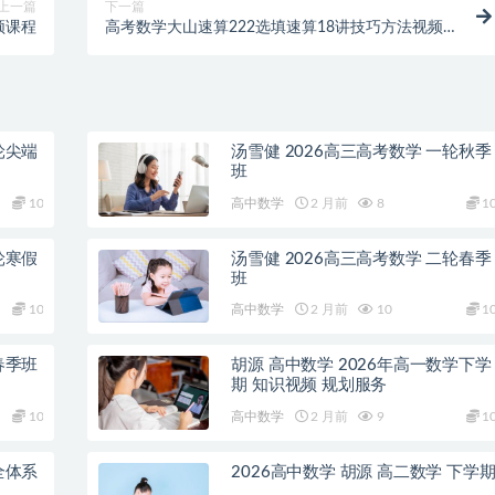
上一篇
下一篇
频课程
高考数学大山速算222选填速算18讲技巧方法视频
课程
轮尖端
汤雪健 2026高三高考数学 一轮秋季
班
10
高中数学
2 月前
8
1
轮寒假
汤雪健 2026高三高考数学 二轮春季
班
10
高中数学
2 月前
10
1
春季班
胡源 高中数学 2026年高一数学下学
期 知识视频 规划服务
10
高中数学
2 月前
9
1
全体系
2026高中数学 胡源 高二数学 下学