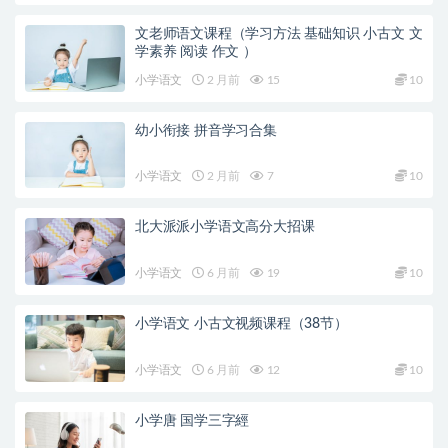
文老师语文课程（学习方法 基础知识 小古文 文
学素养 阅读 作文 ）
小学语文
2 月前
15
10
幼小衔接 拼音学习合集
小学语文
2 月前
7
10
北大派派小学语文高分大招课
小学语文
6 月前
19
10
小学语文 小古文视频课程（38节）
小学语文
6 月前
12
10
小学唐 国学三字經