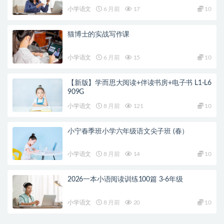
小学语文
6 月前
17
10
猫博士的实战写作课
小学语文
6 月前
15
10
【新版】学而思大阅读+伴读书房+电子书 L1-L6
909G
小学语文
8 月前
121
10
小宁春季班小学六年级语文尖子班 (春）
小学语文
8 月前
14
10
2026一本小语阅读训练100篇 3-6年级
小学语文
8 月前
20
10