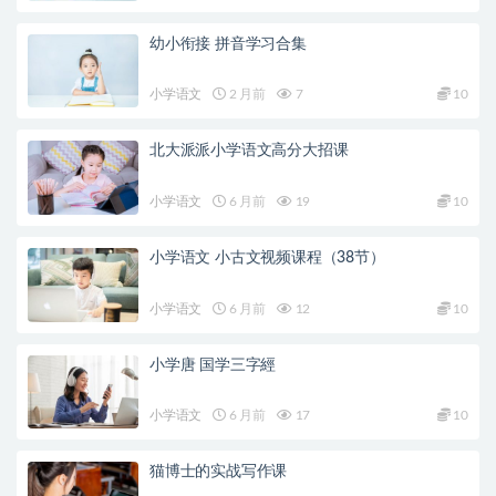
幼小衔接 拼音学习合集
小学语文
2 月前
7
10
北大派派小学语文高分大招课
小学语文
6 月前
19
10
小学语文 小古文视频课程（38节）
小学语文
6 月前
12
10
小学唐 国学三字經
小学语文
6 月前
17
10
猫博士的实战写作课