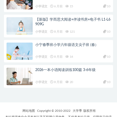
小学语文
6 月前
15
10
【新版】学而思大阅读+伴读书房+电子书 L1-L6
909G
小学语文
8 月前
121
10
小宁春季班小学六年级语文尖子班 (春）
小学语文
8 月前
14
10
2026一本小语阅读训练100篇 3-6年级
小学语文
8 月前
20
10
网站地图
Copyright © 2010-2022
大学季
版权所有
本站资源来自会员发布以及互联网公开收集，不代表本站立场，仅限学习交流