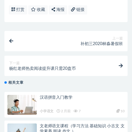
打赏
收藏
海报
链接
上一篇
补初三2020林淼暑假班
下一篇
杨红老师热卖阅读提升课只需20盘币
相关文章
汉语拼音入门教学
小学语文
2 月前
7
10
文老师语文课程（学习方法 基础知识 小古文 文
学素养 阅读 作文 ）