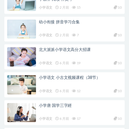
小学语文
2 月前
15
10
幼小衔接 拼音学习合集
小学语文
2 月前
7
10
北大派派小学语文高分大招课
小学语文
6 月前
19
10
小学语文 小古文视频课程（38节）
小学语文
6 月前
12
10
小学唐 国学三字經
小学语文
6 月前
17
10