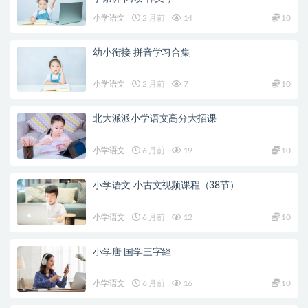
小学语文
2 月前
14
10
幼小衔接 拼音学习合集
小学语文
2 月前
7
10
北大派派小学语文高分大招课
小学语文
6 月前
19
10
小学语文 小古文视频课程（38节）
小学语文
6 月前
12
10
小学唐 国学三字經
小学语文
6 月前
16
10