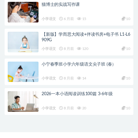
猫博士的实战写作课
小学语文
6 月前
15
10
【新版】学而思大阅读+伴读书房+电子书 L1-L6
909G
小学语文
8 月前
120
10
小宁春季班小学六年级语文尖子班 (春）
小学语文
8 月前
14
10
2026一本小语阅读训练100篇 3-6年级
小学语文
8 月前
20
10