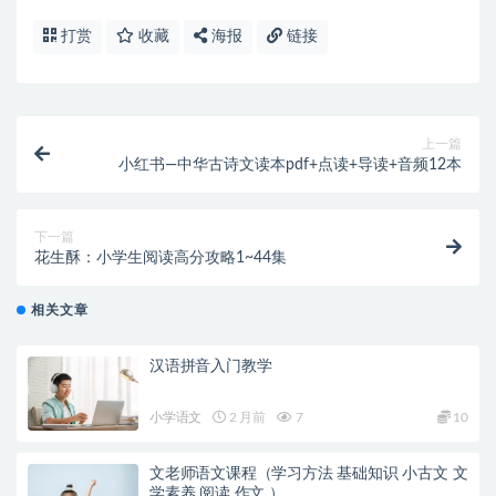
打赏
收藏
海报
链接
上一篇
小红书—中华古诗文读本pdf+点读+导读+音频12本
下一篇
花生酥：小学生阅读高分攻略1~44集
相关文章
汉语拼音入门教学
小学语文
2 月前
7
10
文老师语文课程（学习方法 基础知识 小古文 文
学素养 阅读 作文 ）