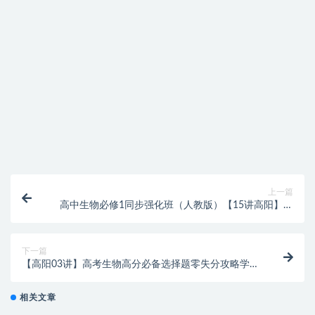
提示下载完但解压或打开不了？
找不到素材资源介绍文章里的示例图片？
付款后无法显示下载地址或者无法查看内容？
购买该资源后，可以退款吗？
上一篇
高中生物必修1同步强化班（人教版）【15讲高阳】视
频讲义练习
下一篇
【高阳03讲】高考生物高分必备选择题零失分攻略学习
资料
相关文章