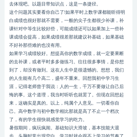
去体现吧。以题目带知识点，这是一条捷径。
这个问题其实要看你自己了!如果平时上数学课都能听得明
白成绩也很好那就不需要，一般的尖子生都很少补课，补
课针对中等生比较好些，可能成绩还可以如果加上一些补
课成绩会提高，如果成绩很差那就建议补基础，如果基础
不好补那些难的也没有用。
如果学习成绩较好。想提高你的数学成绩，就一定要果断
的去补课，或者平时多多做练习。往往很多事情，是你想
到了，却没有做到。这在人生中是很遗憾的。想想，我们
的人生能有几个高二，盛年不重来。回想我初中学习生
涯，记得老师曾于我说：人的一生，千万不要做让自己后
悔的事。这个道理，我当时听听也就罢了。但现在回想起
来，这确实是真的。以上，纯属个人意见。一切看你自
己。高中数学与初中数学相比那就是高了不止一个档次
了，有的学生很快就感觉学习的吃力。
暑假期间，疯玩疯闹。基础知识大滑坡，基本技能大退
步，头脑时常出现空白。学习时就会跟不上学习的节奏了